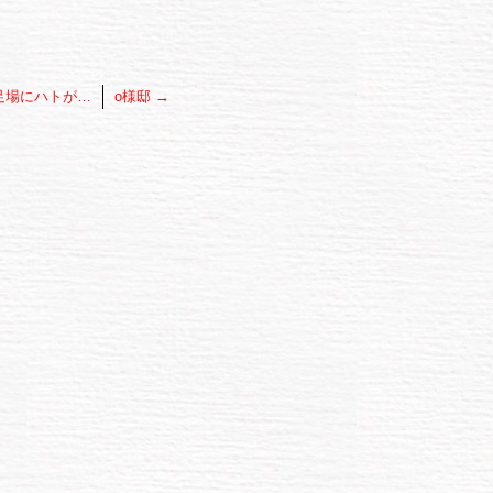
足場にハトが…
o様邸
→